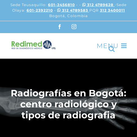
Skip
Sede Teusaquillo:
601-2456810
- -
312 4789628
-Sede
to
Olaya:
601-2392210
-
312 4789583
PQR
312 3400011
content
Bogotá, Colombia
Facebook
Instagram
Radiografías en Bogotá:
centro radiológico y
tipos de radiografia