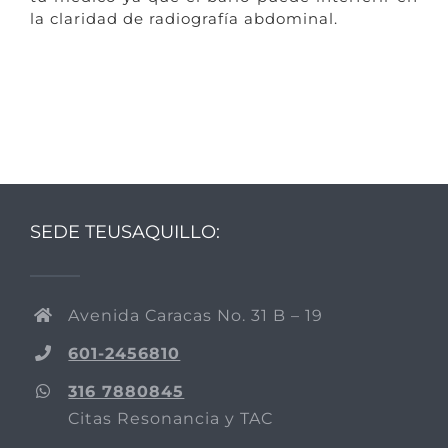
la claridad de radiografía abdominal.
SEDE TEUSAQUILLO:
Avenida Caracas No. 31 B – 19
601-2456810
316 7880845
Citas Resonancia y TAC