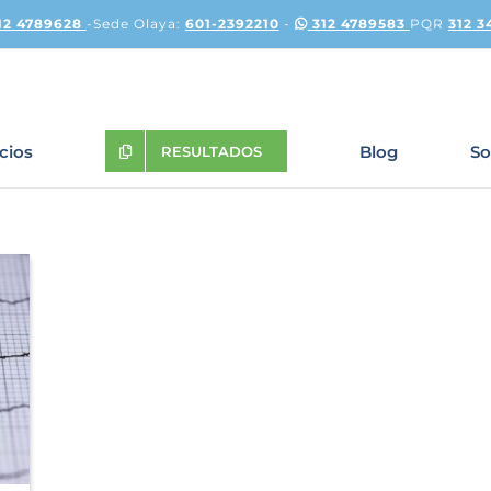
12 4789628
-Sede Olaya:
601-2392210
-
312 4789583
PQR
312 3
icios
Blog
So
RESULTADOS