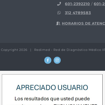
601-2392210
/
601-
312 4789583
HORARIOS DE ATEN
 Copyright
2026 | Redimed - Red de Diagnóstico Médico I
Facebook
Instagram