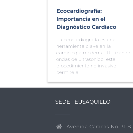
Ecocardiografía:
Importancia en el
Diagnóstico Cardíaco
La ecocardiografía es una
herramienta clave en la
cardiología moderna. Utilizando
ondas de ultrasonido, este
procedimiento no invasivo
permite a
SEDE TEUSAQUILLO:
Avenida Caracas No. 31 B 