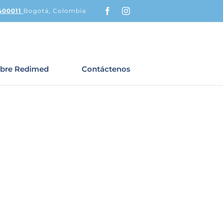
Facebook
Instagram
400011
Bogotá, Colombia
bre Redimed
Contáctenos