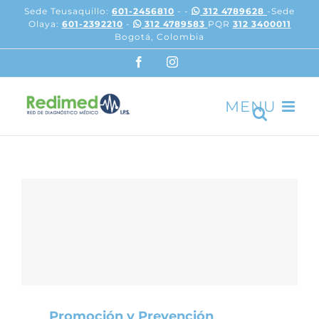
Skip
Sede Teusaquillo:
601-2456810
- -
312 4789628
-Sede
to
Olaya:
601-2392210
-
312 4789583
PQR
312 3400011
content
Bogotá, Colombia
Facebook
Instagram
Promoción y Prevención