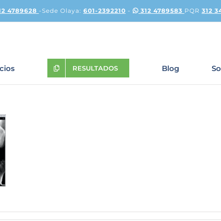
12 4789628
-Sede Olaya:
601-2392210
-
312 4789583
PQR
312 3
icios
Blog
So
RESULTADOS