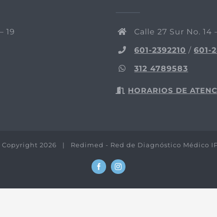
– 19
Calle 27 Sur No. 14 
601-2392210
/
601-
312 4789583
HORARIOS DE ATEN
 Copyright
2026 | Redimed - Red de Diagnóstico Médico I
Facebook
Instagram