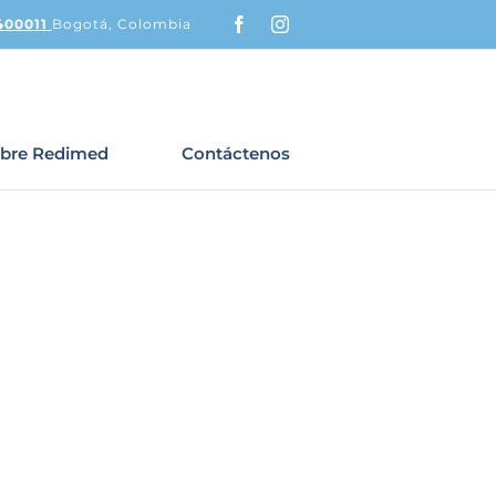
Facebook
Instagram
400011
Bogotá, Colombia
bre Redimed
Contáctenos