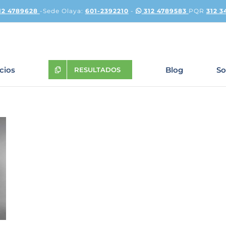
12 4789628
-Sede Olaya:
601-2392210
-
312 4789583
PQR
312 3
icios
Blog
So
RESULTADOS