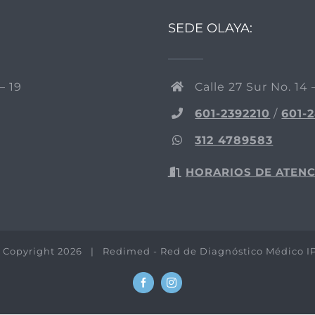
SEDE OLAYA:
– 19
Calle 27 Sur No. 14 
601-2392210
/
601-
312 4789583
HORARIOS DE ATEN
 Copyright
2026 | Redimed - Red de Diagnóstico Médico I
Facebook
Instagram