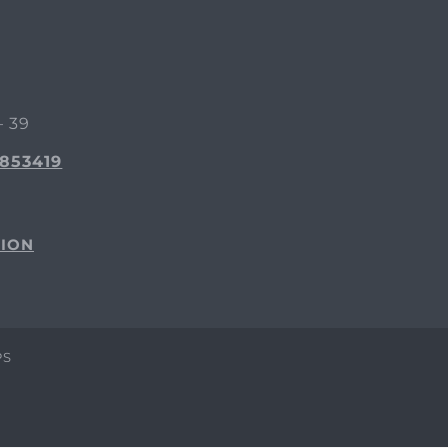
– 39
2853419
CION
PS